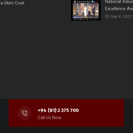
National Indus
ra Skim Coat
Excellence A
Sep 8, 2022
+94 (81) 2 375 700
Call Us Now