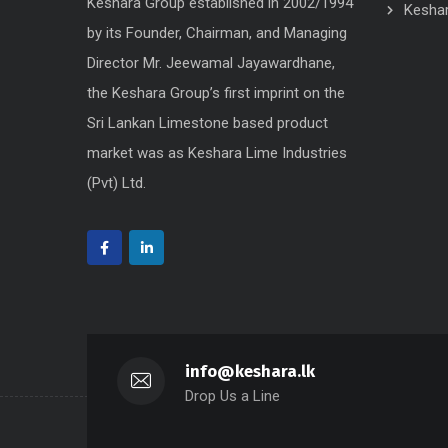
Keshara Group established in 2002/1994
Kesha
by its Founder, Chairman, and Managing
Director Mr. Jeewamal Jayawardhane,
the Keshara Group’s first imprint on the
Sri Lankan Limestone based product
market was as Keshara Lime Industries
(Pvt) Ltd.
info@keshara.lk
Drop Us a Line