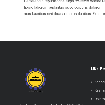
Perferendis repudiandae fugia rchitecto beatae r
libero laborum laudantue esse corporis dolorem! 
mus faucibus sed ibus sed eros dapibus. Excero
Our Pr
Kesha
Keshar
Dolomit