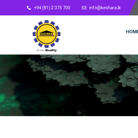
+94 (81) 2 375 700
info@keshara.lk
HOM