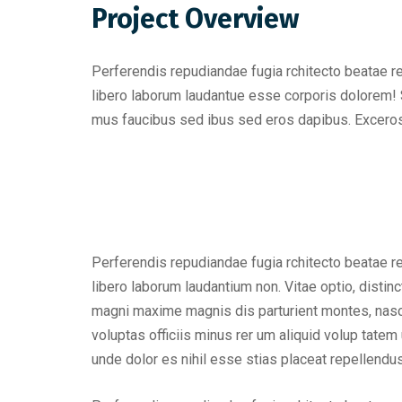
Project Overview
Perferendis repudiandae fugia rchitecto beatae r
libero laborum laudantue esse corporis dolorem! 
mus faucibus sed ibus sed eros dapibus. Excero
Perferendis repudiandae fugia rchitecto beatae r
libero laborum laudantium non. Vitae optio, dist
magni maxime magnis dis parturient montes, nascet
voluptas officiis minus rer um aliquid volup tat
unde dolor es nihil esse stias placeat repellend