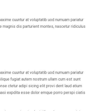
maxime cuuntur at voluptatib uod numuam pariatur
 magnis dis parturient montes, nascetur ridiculus
maxime cuuntur at voluptatib uod numuam pariatur
ilique fugiat autem nostrum ullam cum est sunt
e ctetur adipi sicing elit provi dent laud atium
uasi expdita esse dolor emque porro perspi ciatis