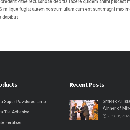
eprederit vitae recusandae debitis facere quidem animi placeat 
Similique fugiat autem nostrum ullam cum est sunt magni maxime
s dapibus.
oducts
Recent Posts
Smidex All Isl
ra Super Powdered Lime
Winner of Min
a Tile Adhesive
Sep 16, 202
e Fertiliser