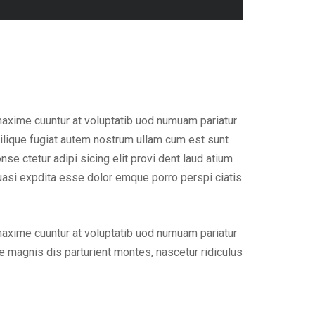
maxime cuuntur at voluptatib uod numuam pariatur
ilique fugiat autem nostrum ullam cum est sunt
e ctetur adipi sicing elit provi dent laud atium
uasi expdita esse dolor emque porro perspi ciatis
maxime cuuntur at voluptatib uod numuam pariatur
 magnis dis parturient montes, nascetur ridiculus