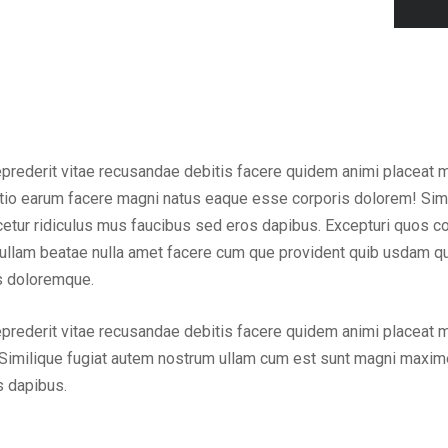
eprederit vitae recusandae debitis facere quidem animi placeat 
inctio earum facere magni natus eaque esse corporis dolorem! Sim
ur ridiculus mus faucibus sed eros dapibus. Excepturi quos cons
em ullam beatae nulla amet facere cum que provident quib usdam q
us doloremque.
eprederit vitae recusandae debitis facere quidem animi placeat 
Similique fugiat autem nostrum ullam cum est sunt magni maxime
s dapibus.