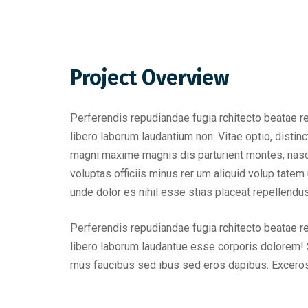
Project Overview
Perferendis repudiandae fugia rchitecto beatae r
libero laborum laudantium non. Vitae optio, dist
magni maxime magnis dis parturient montes, nascet
voluptas officiis minus rer um aliquid volup tat
unde dolor es nihil esse stias placeat repellend
Perferendis repudiandae fugia rchitecto beatae r
libero laborum laudantue esse corporis dolorem! 
mus faucibus sed ibus sed eros dapibus. Excero