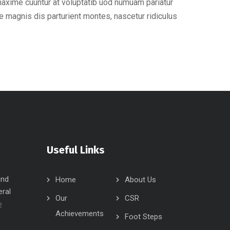
maxime cuuntur at voluptatib uod numuam pariatur
 magnis dis parturient montes, nascetur ridiculus
Useful Links
and
Home
About Us
eral
Our
CSR
2
Achievements
Foot Steps