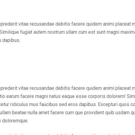
eprederit vitae recusandae debitis facere quidem animi placeat 
Similique fugiat autem nostrum ullam cum est sunt magni maxime
s dapibus.
eprederit vitae recusandae debitis facere quidem animi placeat 
inctio earum facere magni natus eaque esse corporis dolorem! Sim
ur ridiculus mus faucibus sed eros dapibus. Excepturi quos cons
em ullam beatae nulla amet facere cum que provident quib usdam q
us doloremque.